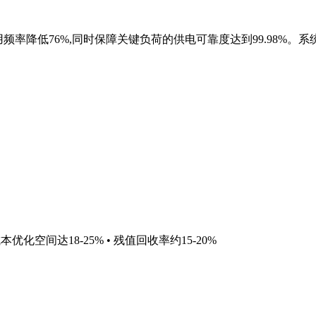
率降低76%,同时保障关键负荷的供电可靠度达到99.98%。
优化空间达18-25% • 残值回收率约15-20%