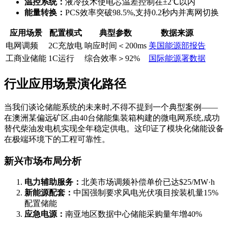
温控系统：
液冷技术使电芯温差控制在±2℃以内
能量转换：
PCS效率突破98.5%,支持0.2秒内并离网切换
应用场景
配置模式
典型参数
数据来源
电网调频
2C充放电
响应时间＜200ms
美国能源部报告
工商业储能
1C运行
综合效率＞92%
国际能源署数据
行业应用场景演化路径
当我们谈论储能系统的未来时,不得不提到一个典型案例——
在澳洲某偏远矿区,由40台储能集装箱构建的微电网系统,成功
替代柴油发电机实现全年稳定供电。这印证了模块化储能设备
在极端环境下的工程可靠性。
新兴市场布局分析
电力辅助服务：
北美市场调频补偿单价已达$25/MW·h
新能源配套：
中国强制要求风电光伏项目按装机量15%
配置储能
应急电源：
南亚地区数据中心储能采购量年增40%