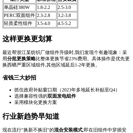
单晶硅380W
1.8-2.2
2.5-3.0
PERC双面组件
2.3-2.8
3.2-3.8
轻质柔性组件
3.5-4.0
4.5-5.2
这样更换更划算
最近帮浙江某纺织厂做组件升级时,我们发现个有趣现象：采
用
分批更换策略
比整体更换节省23%费用。具体操作是优先更
换西晒严重区域组件,其他区域延后1-2年更换。
省钱三大妙招
抓住政府补贴窗口期（2023年多地延长补贴至Q4）
选择兼容性强的
双面发电组件
采用模块化更换方案
行业新趋势早知道
现在流行"换新不换旧"的
混合安装模式
,即在旧组件中穿插安