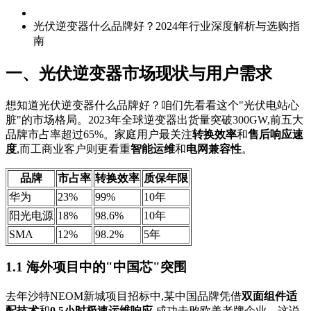
光伏逆变器什么品牌好？2024年行业深度解析与选购指
南
一、光伏逆变器市场现状与用户需求
想知道光伏逆变器什么品牌好？咱们先看看这个"光伏电站心
脏"的市场格局。2023年全球逆变器出货量突破300GW,前五大
品牌市占率超过65%。家庭用户最关注
转换效率
和
售后响应速
度
,而工商业客户则更看重
智能运维
和
电网兼容性
。
品牌
市占率
转换效率
质保年限
华为
23%
99%
10年
阳光电源
18%
98.6%
10年
SMA
12%
98.2%
5年
1.1 海外项目中的"中国芯"突围
去年沙特NEOM新城项目招标中,某中国品牌凭借
双面组件适
配技术
和
0.5小时极速运维响应
,成功击败欧美老牌企业。这说