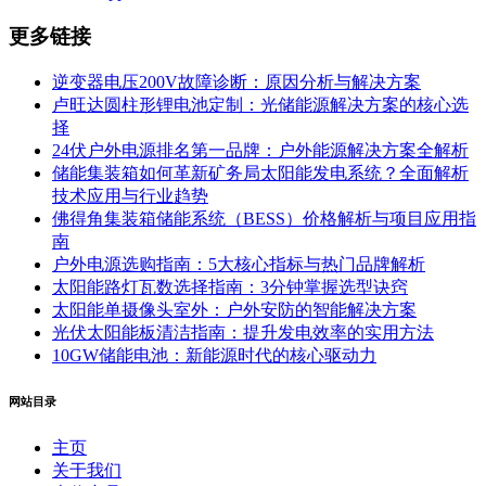
更多链接
逆变器电压200V故障诊断：原因分析与解决方案
卢旺达圆柱形锂电池定制：光储能源解决方案的核心选
择
24伏户外电源排名第一品牌：户外能源解决方案全解析
储能集装箱如何革新矿务局太阳能发电系统？全面解析
技术应用与行业趋势
佛得角集装箱储能系统（BESS）价格解析与项目应用指
南
户外电源选购指南：5大核心指标与热门品牌解析
太阳能路灯瓦数选择指南：3分钟掌握选型诀窍
太阳能单摄像头室外：户外安防的智能解决方案
光伏太阳能板清洁指南：提升发电效率的实用方法
10GW储能电池：新能源时代的核心驱动力
网站目录
主页
关于我们