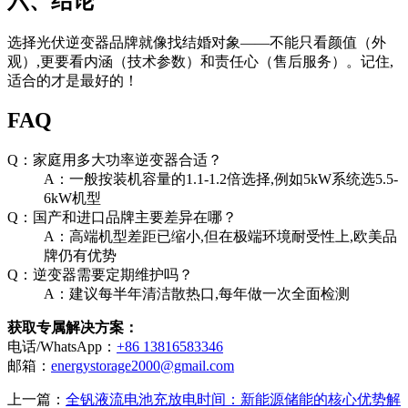
六、结论
选择光伏逆变器品牌就像找结婚对象——不能只看颜值（外
观）,更要看内涵（技术参数）和责任心（售后服务）。记住,
适合的才是最好的！
FAQ
Q：家庭用多大功率逆变器合适？
A：一般按装机容量的1.1-1.2倍选择,例如5kW系统选5.5-
6kW机型
Q：国产和进口品牌主要差异在哪？
A：高端机型差距已缩小,但在极端环境耐受性上,欧美品
牌仍有优势
Q：逆变器需要定期维护吗？
A：建议每半年清洁散热口,每年做一次全面检测
获取专属解决方案：
电话/WhatsApp：
+86 13816583346
邮箱：
energystorage2000@gmail.com
上一篇：
全钒液流电池充放电时间：新能源储能的核心优势解