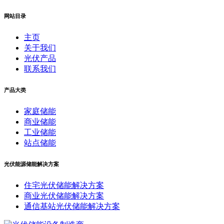
网站目录
主页
关于我们
光伏产品
联系我们
产品大类
家庭储能
商业储能
工业储能
站点储能
光伏能源储能解决方案
住宅光伏储能解决方案
商业光伏储能解决方案
通信基站光伏储能解决方案