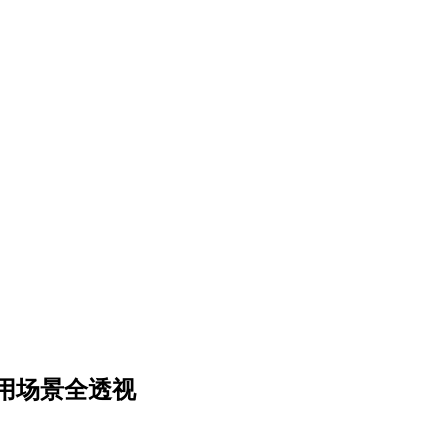
用场景全透视