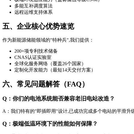
多能互补调度算法
远程运维支持体系
五、企业核心优势速览
作为新能源储能领域的"特种兵",我们提供：
200+项专利技术储备
CNAS认证实验室
全球化服务网络（覆盖26个国家）
定制化开发能力（最短14天交付方案）
六、常见问题解答（FAQ）
Q：你们的电池系统能否兼容老旧电站改造？
A：我们特有的"即插即用"设计,已成功完成多个电站的平滑升
Q：极端低温环境下的性能如何保障？