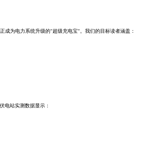
,正成为电力系统升级的"超级充电宝"。我们的目标读者涵盖：
光伏电站实测数据显示：