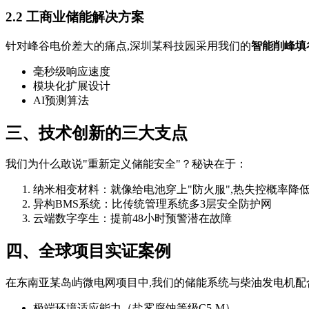
2.2 工商业储能解决方案
针对峰谷电价差大的痛点,深圳某科技园采用我们的
智能削峰填
毫秒级响应速度
模块化扩展设计
AI预测算法
三、技术创新的三大支点
我们为什么敢说"重新定义储能安全"？秘诀在于：
纳米相变材料：就像给电池穿上"防火服",热失控概率降低
异构BMS系统：比传统管理系统多3层安全防护网
云端数字孪生：提前48小时预警潜在故障
四、全球项目实证案例
在东南亚某岛屿微电网项目中,我们的储能系统与柴油发电机配合
极端环境适应能力（盐雾腐蚀等级C5-M）