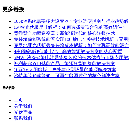
更多链接
185kW系统需要多大逆变器？专业选型指南与行业趋势
620W光伏板尺寸解析：如何选择最适合你的高效组件？
背靠背全功率逆变器：新能源时代的核心转换技术
集装箱储能系统能否实现100 放电？关键技术解析与应用
克罗地亚光伏折叠集装箱成本解析：如何实现高效能源方
4串磷酸铁锂储能电池：高效能源解决方案的核心配置
5MWh液冷储能电池系统集装箱的技术优势与市场应用解
帕利基尔谷电储能产品：能源转型的智能解决方案
10瓦5V太阳能板：户外与小型场景的能源解决方案
沙特集装箱储能箱：可再生能源时代的核心解决方案
网站目录
主页
关于我们
光伏产品
联系我们