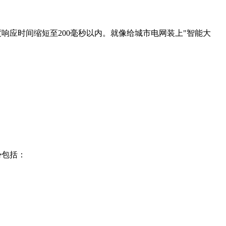
度响应时间缩短至200毫秒以内。就像给城市电网装上"智能大
势包括：