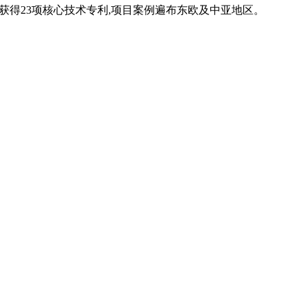
,已获得23项核心技术专利,项目案例遍布东欧及中亚地区。