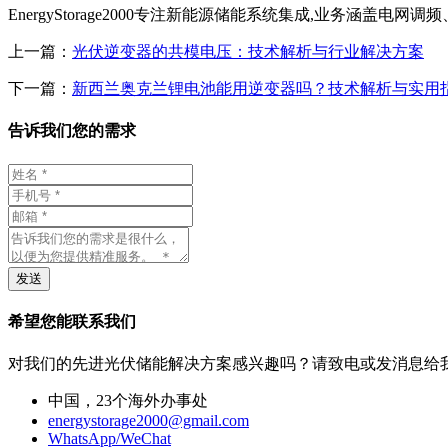
EnergyStorage2000专注新能源储能系统集成,业务
上一篇：
光伏逆变器的共模电压：技术解析与行业解决方案
下一篇：
新西兰奥克兰锂电池能用逆变器吗？技术解析与实用
告诉我们您的需求
发送
希望您能联系我们
对我们的先进光伏储能解决方案感兴趣吗？请致电或发消息给
中国，23个海外办事处
energystorage2000@gmail.com
WhatsApp/WeChat