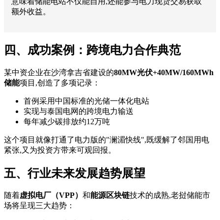
意味着储能电站不仅能自用,还能参与电力现货交易获取
额外收益。
四、成功案例：跨境电力合作典范
某中资企业在沙湾拿吉省建设的
80MW光伏+40MW/160MWh
储能
项目,创造了多项记录：
首例采用中国标准的光储一体化电站
实现与泰国电网的跨境电力输送
每年减少碳排放约12万吨
这个项目就像打通了电力版的"澜湄快线",既缓解了邻国用电
紧张,又为投资方带来可观回报。
五、行业未来发展趋势展望
随着
虚拟电厂（VPP）
和
能源区块链
技术的成熟,老挝储能市
场将呈现三大趋势：