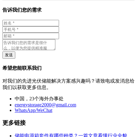
告诉我们您的需求
发送
希望您能联系我们
对我们的先进光伏储能解决方案感兴趣吗？请致电或发消息给
我们以获取更多信息。
中国，23个海外办事处
energystorage2000@gmail.com
WhatsApp/WeChat
更多链接
储能电源箱套件有哪些种类？一篇文章看懂行业全貌