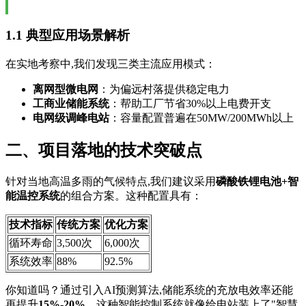
1.1 典型应用场景解析
在实地考察中,我们发现三类主流应用模式：
离网型微电网
：为偏远村落提供稳定电力
工商业储能系统
：帮助工厂节省30%以上电费开支
电网级调峰电站
：容量配置普遍在50MW/200MWh以上
二、项目落地的技术突破点
针对当地高温多雨的气候特点,我们建议采用
磷酸铁锂电池+智
能温控系统
的组合方案。这种配置具有：
技术指标
传统方案
优化方案
循环寿命
3,500次
6,000次
系统效率
88%
92.5%
你知道吗？通过引入AI预测算法,储能系统的充放电效率还能
再提升
15%-20%
。这种智能控制系统就像给电站装上了"智慧