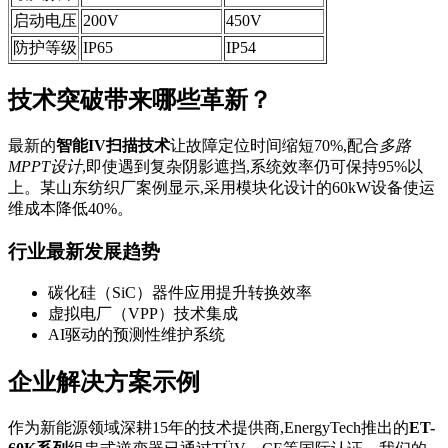
启动电压
200V
450V
防护等级
IP65
IP54
技术突破带来哪些革新？
最新的
智能IV扫描技术
让故障定位时间缩短70%,配合
多路
MPPT设计
,即使遇到复杂阴影遮挡,系统效率仍可保持95%以
上。某山东纺织厂案例显示,采用模块化设计的60kW设备使运
维成本降低40%。
行业最新发展趋势
碳化硅（SiC）器件应用提升转换效率
虚拟电厂（VPP）技术集成
AI驱动的预测性维护系统
企业解决方案示例
作为新能源领域深耕15年的技术提供商,EnergyTech推出的
ET-