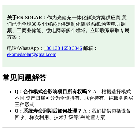
关于EK SOLAR：
作为光储充一体化解决方案供应商,我
们已为全球30多个国家提供定制化储能系统,涵盖电力调
频、工商业储能、微电网等多个领域。立即联系获取专属
方案：
电话/WhatsApp：
+86 138 1658 3346
邮箱：
ekomedsolar@gmail.com
常见问题解答
Q：合作模式会影响项目所有权吗？
A：根据选择模式
不同,资产归属可分为全资持有、联合持有、纯服务购买
三种形式
Q：系统寿命到期后如何处理？
A：我们提供包括设备
回收、梯次利用、技术升级等5种处置方案