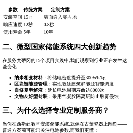
参数
传统方案
定制方案
安装空间
15㎡
墙面嵌入零占地
响应速度
12秒
0.8秒
使用寿命
5年
10年
二、微型国家储能系统四大创新趋势
在服务梵蒂冈的15个项目实践中,我们观察到行业正在发生这
些变化：
纳米相变材料
：将储电密度提升至300Wh/kg
区块链能源管理
：实现教廷建筑群能源智能调度
自修复电解液
：延长电池周期寿命达8000次
文物友好型封装
：采用气凝胶隔离层防止酸雾侵蚀
三、为什么选择专业定制服务商？
当你在西斯廷教堂安装储能系统,就像在古董瓷器上雕刻——
普通方案商可能只关注电池参数,而我们更懂：