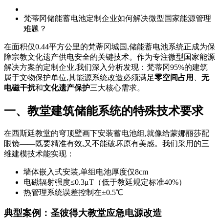
梵蒂冈储能蓄电池定制企业如何解决微型国家能源管理
难题？
在面积仅0.44平方公里的梵蒂冈城国,储能蓄电池系统正成为保
障宗教文化遗产供电安全的关键技术。作为专注微型国家能源
解决方案的定制企业,我们深入分析发现：梵蒂冈95%的建筑
属于文物保护单位,其能源系统改造必须满足
零空间占用
、
无
电磁干扰
和
文化遗产保护
三大核心需求。
一、教堂建筑储能系统的特殊技术要求
在西斯廷教堂的穹顶壁画下安装蓄电池组,就像给蒙娜丽莎配
眼镜——既要精准有效,又不能破坏原有美感。我们采用的三
维建模技术能实现：
墙体嵌入式安装,单组电池厚度仅8cm
电磁辐射强度≤0.3μT（低于教廷规定标准40%）
热管理系统误差控制在±0.5℃
典型案例：圣彼得大教堂应急电源改造