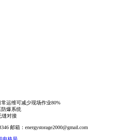
常运维可减少现场作业80%
压防爆系统
现无缝对接
346 邮箱：
energystorage2000@gmail.com
供电格局