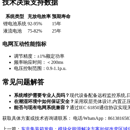
技术决策支持数据
系统类型
充放电效率
预期寿命
锂电池系统
92-95%
15年
液流电池
75-82%
25年
电网互动性能指标
调节精度：±1%额定功率
频率响应时间：＜200ms
电压控制范围：0.9-1.1p.u.
常见问题解答
系统维护需要专业人员吗？
现代设备配备远程监控系统,日
在潮湿环境中如何保证安全？
采用双层壳体设计,内置正
能否与现有电网系统兼容？
通过IEC 61850通信协议实
获取具体方案或技术咨询请联系： 电话/WhatsApp：8613816583
上一篇：
东非集装箱发电：模块化能源解决方案如何改变区域