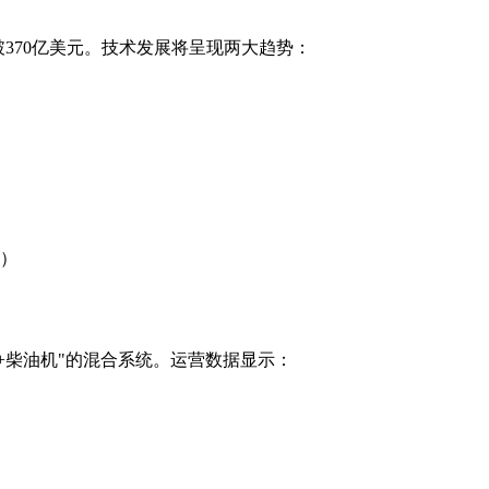
破370亿美元。技术发展将呈现两大趋势：
）
能+柴油机"的混合系统。运营数据显示：