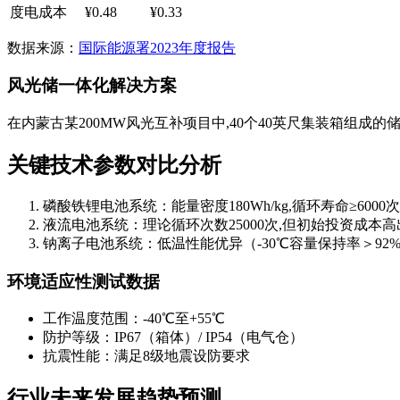
度电成本
¥0.48
¥0.33
数据来源：
国际能源署2023年度报告
风光储一体化解决方案
在内蒙古某200MW风光互补项目中,40个40英尺集装箱组成的储
关键技术参数对比分析
磷酸铁锂电池系统：能量密度180Wh/kg,循环寿命≥6000次
液流电池系统：理论循环次数25000次,但初始投资成本高出
钠离子电池系统：低温性能优异（-30℃容量保持率＞92
环境适应性测试数据
工作温度范围：-40℃至+55℃
防护等级：IP67（箱体）/ IP54（电气仓）
抗震性能：满足8级地震设防要求
行业未来发展趋势预测