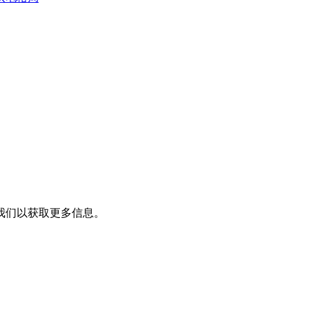
我们以获取更多信息。