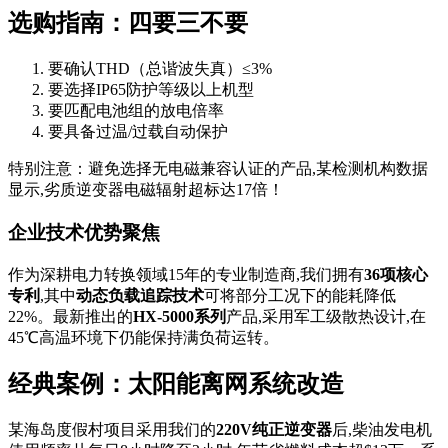
选购指南：四要三不要
要确认THD（总谐波失真）≤3%
要选择IP65防护等级以上机型
要匹配电池组的放电倍率
要具备过温/过载自动保护
特别注意：避免选择无电磁兼容认证的产品,某检测机构数据
显示,劣质逆变器电磁辐射超标达17倍！
企业技术优势聚焦
作为深耕电力转换领域15年的专业制造商,我们拥有
36项核心
专利
,其中
动态负载追踪技术
可将部分工况下的能耗降低
22%。最新推出的
HX-5000系列
产品,采用军工级散热设计,在
45℃高温环境下仍能保持满负荷运转。
经典案例：太阳能离网系统改造
某海岛度假村项目采用我们的
220V纯正逆变器
后,柴油发电机