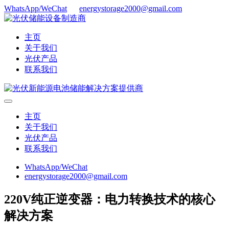
WhatsApp/WeChat
energystorage2000@gmail.com
主页
关于我们
光伏产品
联系我们
主页
关于我们
光伏产品
联系我们
WhatsApp/WeChat
energystorage2000@gmail.com
220V纯正逆变器：电力转换技术的核心
解决方案