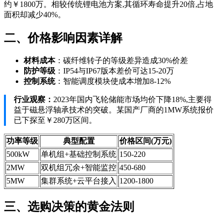
约￥1800万。相较传统锂电池方案,其循环寿命提升20倍,占地
面积却减少40%。
二、价格影响因素详解
材料成本
：碳纤维转子的等级差异造成30%价差
防护等级
：IP54与IP67版本差价可达15-20万
控制系统
：智能调度模块使成本增加8-12%
行业观察：
2023年国内飞轮储能市场均价下降18%,主要得
益于磁悬浮轴承技术的突破。某国产厂商的1MW系统报价
已下探至￥280万区间。
功率等级
典型配置
价格区间(万元)
500kW
单机组+基础控制系统
150-220
2MW
双机组冗余+智能监控
450-680
5MW
集群系统+云平台接入
1200-1800
三、选购决策的黄金法则