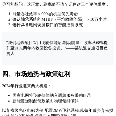
你可能想问：这玩意儿到底值不值？记住这三个评估维度：
能量吞吐效率＞90%的机型优先考虑
确认轴承系统的MTBF（平均故障间隔）＞10万小时
选择具备电网调度接口的智能控制系统
"我们地铁项目采用飞轮储能后,制动能量回收率从68%提
升至91%,两年内收回设备投资。"——某轨道交通项目负
责人
四、市场趋势与政策红利
2024年行业迎来两大机遇：
国家电网将飞轮储能纳入调频服务采购目录
新能源强制配储政策向物理储能倾斜
以某省级光伏电站为例,配置2MW飞轮系统后,每年减少弃光损
失约￥240万,设备投资回收期缩短至4.2年。